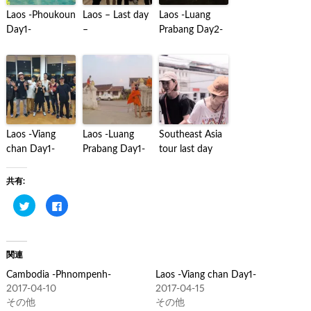
Laos -Phoukoun
Laos – Last day
Laos -Luang
Day1-
–
Prabang Day2-
Laos -Viang
Laos -Luang
Southeast Asia
chan Day1-
Prabang Day1-
tour last day
共有:
ク
Facebook
リ
で
ッ
共
ク
有
し
す
て
る
Twitter
に
関連
で
は
共
ク
Cambodia -Phnompenh-
Laos -Viang chan Day1-
有
リ
(新
ッ
2017-04-10
2017-04-15
し
ク
い
し
その他
その他