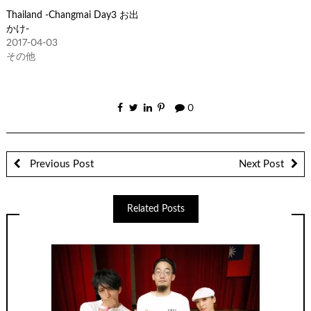
ウ
て
ィ
く
Thailand -Changmai Day3 お出
ン
だ
ド
さ
かけ-
ウ
い
で
(新
2017-04-03
開
し
その他
き
い
ま
ウ
す)
ィ
ン
ド
ウ
で
0
開
き
ま
す)
Previous Post
Next Post
Related Posts