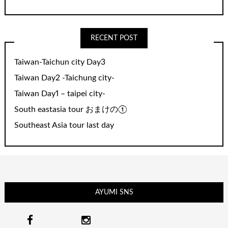
RECENT POST
Taiwan-Taichun city Day3
Taiwan Day2 -Taichung city-
Taiwan Day1 – taipei city-
South eastasia tour おまけの①
Southeast Asia tour last day
AYUMI SNS