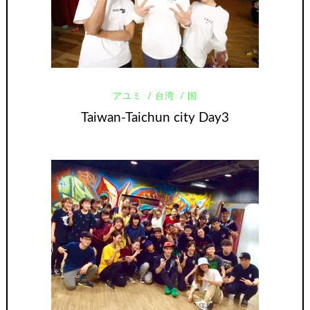
アユミ
台湾
国
Taiwan-Taichun city Day3